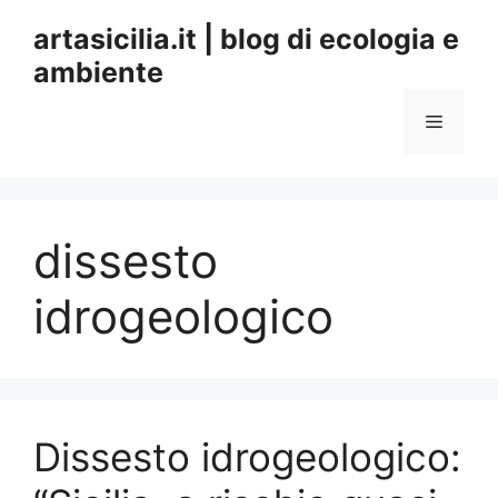
Vai
artasicilia.it | blog di ecologia e
al
ambiente
contenuto
Menu
dissesto
idrogeologico
Dissesto idrogeologico: