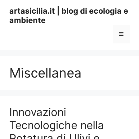
Vai
artasicilia.it | blog di ecologia e
al
ambiente
contenuto
Menu
Miscellanea
Innovazioni
Tecnologiche nella
Potatura di Ulivi e