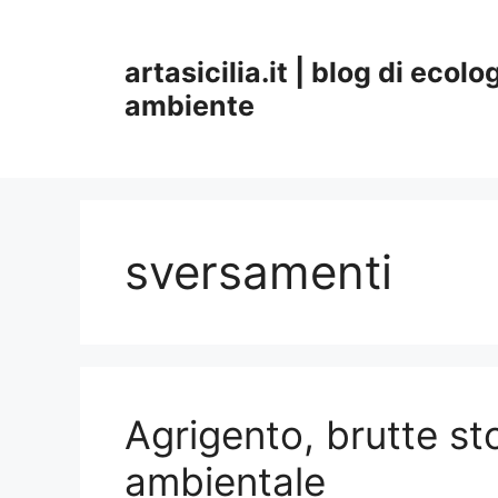
Vai
al
artasicilia.it | blog di ecolo
contenuto
ambiente
sversamenti
Agrigento, brutte st
ambientale